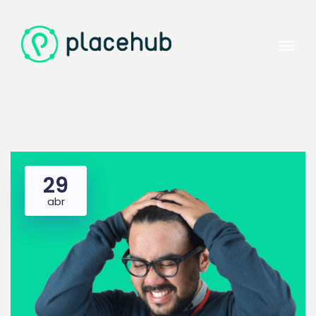
29
abr