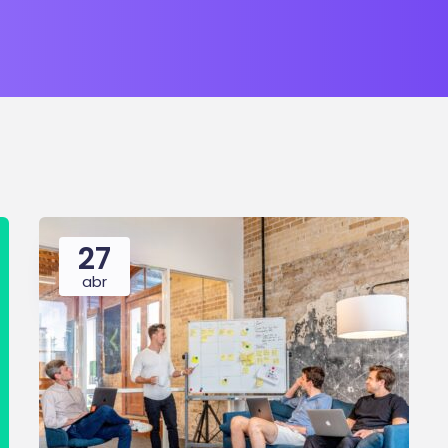
27
abr