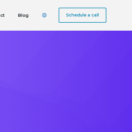
ct
Blog
Schedule a call