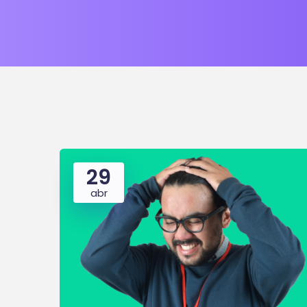
29
abr