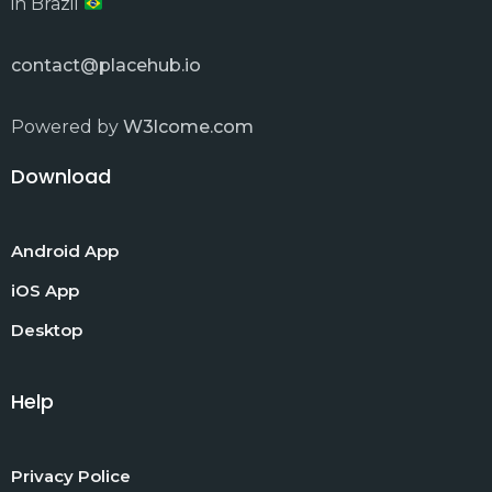
in Brazil
contact@placehub.io
Powered by
W3lcome.com
Download
Android App
iOS App
Desktop
Help
Privacy Police