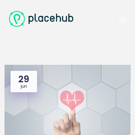
29
jun