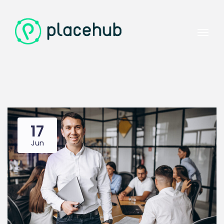
17
Jun